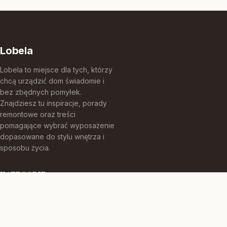
Lobela
Lobela to miejsce dla tych, którzy
chcą urządzić dom świadomie i
bez zbędnych pomyłek.
Znajdziesz tu inspiracje, porady
remontowe oraz treści
pomagające wybrać wyposażenie
dopasowane do stylu wnętrza i
sposobu życia.
KATEGORIE
Aranżacje Wnętrz
Budowa Domu