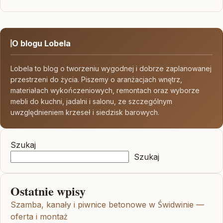
O blogu Lobela
Lobela to blog o tworzeniu wygodnej i dobrze zaplanowanej
przestrzeni do życia. Piszemy o aranżacjach wnętrz,
materiałach wykończeniowych, remontach oraz wyborze
mebli do kuchni, jadalni i salonu, ze szczególnym
uwzględnieniem krzeseł i siedzisk barowych.
Szukaj
Szukaj
Ostatnie wpisy
Szamba, kanały i piwnice betonowe w Świdwinie —
oferta i montaż