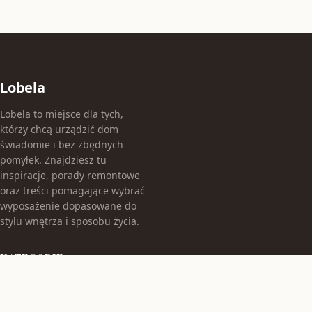
Lobela
Lobela to miejsce dla tych,
którzy chcą urządzić dom
świadomie i bez zbędnych
pomyłek. Znajdziesz tu
inspiracje, porady remontowe
oraz treści pomagające wybrać
wyposażenie dopasowane do
stylu wnętrza i sposobu życia.
KATEGORIE
Aranżacje Wnętrz
Budowa Domu