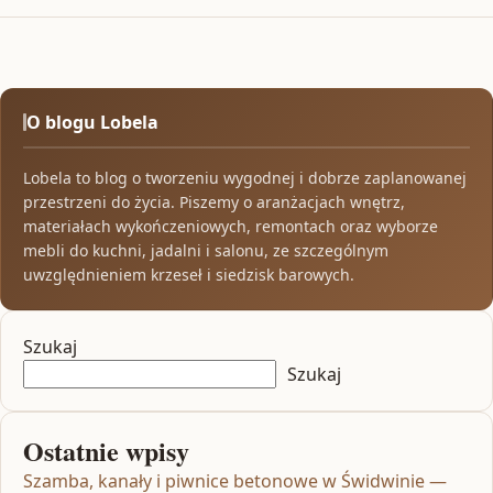
O blogu Lobela
Lobela to blog o tworzeniu wygodnej i dobrze zaplanowanej
przestrzeni do życia. Piszemy o aranżacjach wnętrz,
materiałach wykończeniowych, remontach oraz wyborze
mebli do kuchni, jadalni i salonu, ze szczególnym
uwzględnieniem krzeseł i siedzisk barowych.
Szukaj
Szukaj
Ostatnie wpisy
Szamba, kanały i piwnice betonowe w Świdwinie —