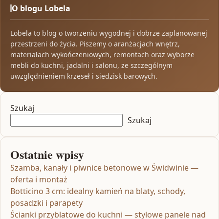
O blogu Lobela
Lobela to blog o tworzeniu wygodnej i dobrze zaplanowanej
przestrzeni do życia. Piszemy o aranżacjach wnętrz,
materiałach wykończeniowych, remontach oraz wyborze
mebli do kuchni, jadalni i salonu, ze szczególnym
uwzględnieniem krzeseł i siedzisk barowych.
Szukaj
Szukaj
Ostatnie wpisy
Szamba, kanały i piwnice betonowe w Świdwinie —
oferta i montaż
Botticino 3 cm: idealny kamień na blaty, schody,
posadzki i parapety
Ścianki przyblatowe do kuchni — stylowe panele nad