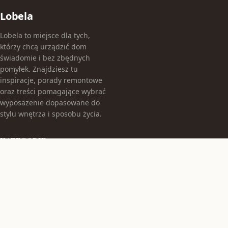
Lobela
Lobela to miejsce dla tych,
którzy chcą urządzić dom
świadomie i bez zbędnych
pomyłek. Znajdziesz tu
inspiracje, porady remontowe
oraz treści pomagające wybrać
wyposażenie dopasowane do
stylu wnętrza i sposobu życia.
KATEGORIE
Aranżacje Wnętrz
Budowa Domu
Hokery
Inspiracje Remontowe