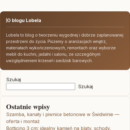
O blogu Lobela
Lobela to blog o tworzeniu wygodnej i dobrze zaplanowanej
przestrzeni do życia. Piszemy o aranżacjach wnętrz,
materiałach wykończeniowych, remontach oraz wyborze
mebli do kuchni, jadalni i salonu, ze szczególnym
uwzględnieniem krzeseł i siedzisk barowych.
Szukaj
Szukaj
Ostatnie wpisy
Szamba, kanały i piwnice betonowe w Świdwinie —
oferta i montaż
Botticino 3 cm: idealny kamień na blaty, schody,