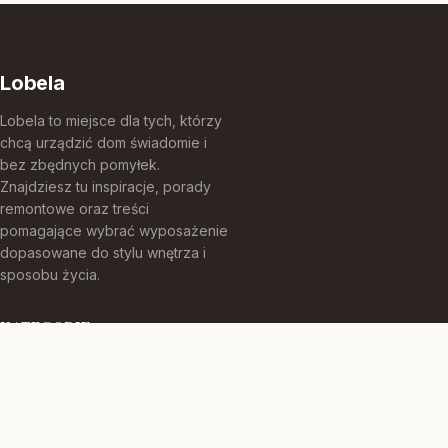
Lobela
Lobela to miejsce dla tych, którzy
chcą urządzić dom świadomie i
bez zbędnych pomyłek.
Znajdziesz tu inspiracje, porady
remontowe oraz treści
pomagające wybrać wyposażenie
dopasowane do stylu wnętrza i
sposobu życia.
KATEGORIE
Aranżacje Wnętrz
Budowa Domu
Hokery