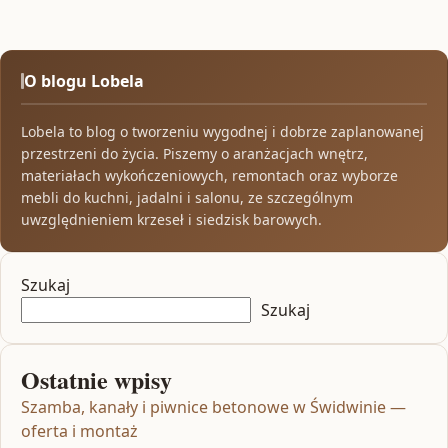
O blogu Lobela
Lobela to blog o tworzeniu wygodnej i dobrze zaplanowanej
przestrzeni do życia. Piszemy o aranżacjach wnętrz,
materiałach wykończeniowych, remontach oraz wyborze
mebli do kuchni, jadalni i salonu, ze szczególnym
uwzględnieniem krzeseł i siedzisk barowych.
Szukaj
Szukaj
Ostatnie wpisy
Szamba, kanały i piwnice betonowe w Świdwinie —
oferta i montaż