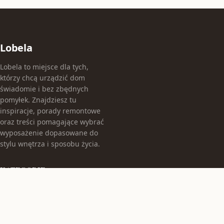
Lobela
Lobela to miejsce dla tych,
którzy chcą urządzić dom
świadomie i bez zbędnych
pomyłek. Znajdziesz tu
inspiracje, porady remontowe
oraz treści pomagające wybrać
wyposażenie dopasowane do
stylu wnętrza i sposobu życia.
KATEGORIE
Aranżacje Wnętrz
Budowa Domu