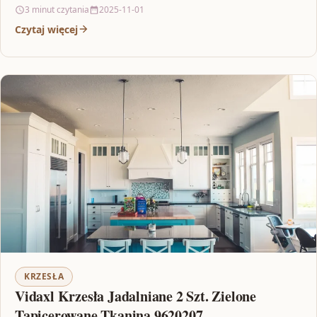
tym…
3 minut czytania
2025-11-01
Czytaj więcej
KRZESŁA
Vidaxl Krzesła Jadalniane 2 Szt. Zielone
Tapicerowane Tkaniną 9620207