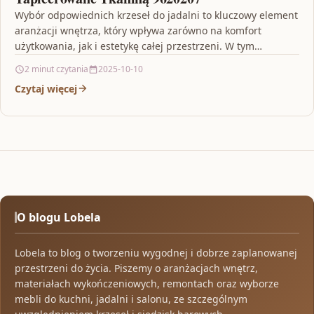
Wybór odpowiednich krzeseł do jadalni to kluczowy element
aranżacji wnętrza, który wpływa zarówno na komfort
użytkowania, jak i estetykę całej przestrzeni. W tym
artykule…
2 minut czytania
2025-10-10
Czytaj więcej
O blogu Lobela
Lobela to blog o tworzeniu wygodnej i dobrze zaplanowanej
przestrzeni do życia. Piszemy o aranżacjach wnętrz,
materiałach wykończeniowych, remontach oraz wyborze
mebli do kuchni, jadalni i salonu, ze szczególnym