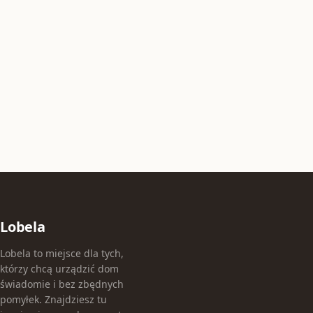
Lobela
Lobela to miejsce dla tych,
którzy chcą urządzić dom
świadomie i bez zbędnych
pomyłek. Znajdziesz tu