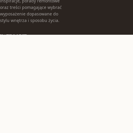
inspiracje, porady remontowe
oraz treści pomagające wybrać
wyposażenie dopasowane do
stylu wnętrza i sposobu życia.
KATEGORIE
Aranżacje Wnętrz
Budowa Domu
Hokery
Inspiracje Remontowe
Krzesła
TEMATY
Krzesła barowe
Krzesła stołowe