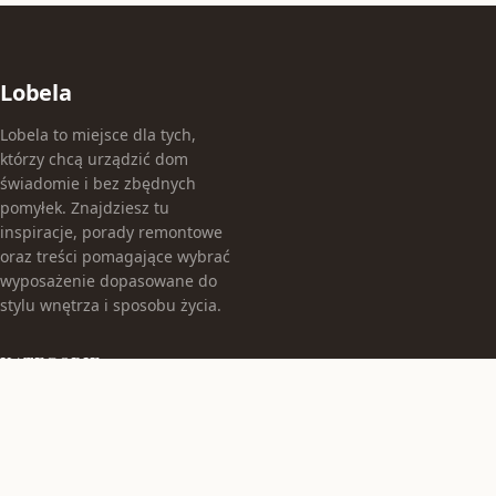
Lobela
Lobela to miejsce dla tych,
którzy chcą urządzić dom
świadomie i bez zbędnych
pomyłek. Znajdziesz tu
inspiracje, porady remontowe
oraz treści pomagające wybrać
wyposażenie dopasowane do
stylu wnętrza i sposobu życia.
KATEGORIE
Aranżacje Wnętrz
Budowa Domu
Hokery