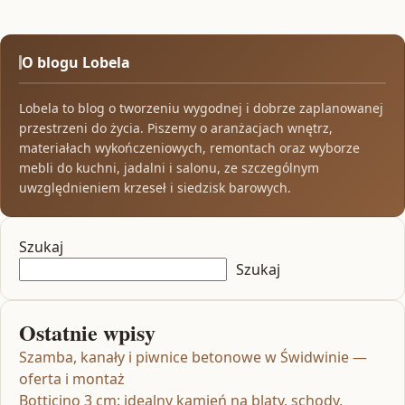
O blogu Lobela
Lobela to blog o tworzeniu wygodnej i dobrze zaplanowanej
przestrzeni do życia. Piszemy o aranżacjach wnętrz,
materiałach wykończeniowych, remontach oraz wyborze
mebli do kuchni, jadalni i salonu, ze szczególnym
uwzględnieniem krzeseł i siedzisk barowych.
Szukaj
Szukaj
Ostatnie wpisy
Szamba, kanały i piwnice betonowe w Świdwinie —
oferta i montaż
Botticino 3 cm: idealny kamień na blaty, schody,