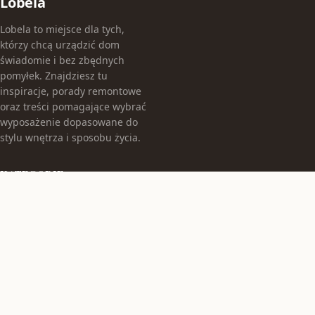
Lobela
Lobela to miejsce dla tych,
którzy chcą urządzić dom
świadomie i bez zbędnych
pomyłek. Znajdziesz tu
inspiracje, porady remontowe
oraz treści pomagające wybrać
wyposażenie dopasowane do
stylu wnętrza i sposobu życia.
KATEGORIE
Aranżacje Wnętrz
Budowa Domu
Hokery
Inspiracje Remontowe
Krzesła