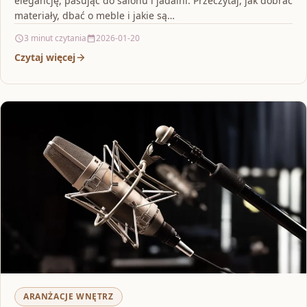
elegancję, pasując do salonu i jadalni. Przeczytaj, jak dobrać
materiały, dbać o meble i jakie są…
3 minut czytania
2026-01-20
Czytaj więcej
ARANŻACJE WNĘTRZ