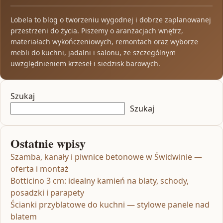
Lobela to blog o tworzeniu wygodnej i dobrze zaplanowanej
przestrzeni do życia. Piszemy o aranżacjach wnętrz,
materiałach wykończeniowych, remontach oraz wyborze
mebli do kuchni, jadalni i salonu, ze szczególnym
uwzględnieniem krzeseł i siedzisk barowych.
Szukaj
Szukaj
Ostatnie wpisy
Szamba, kanały i piwnice betonowe w Świdwinie —
oferta i montaż
Botticino 3 cm: idealny kamień na blaty, schody,
posadzki i parapety
Ścianki przyblatowe do kuchni — stylowe panele nad
blatem