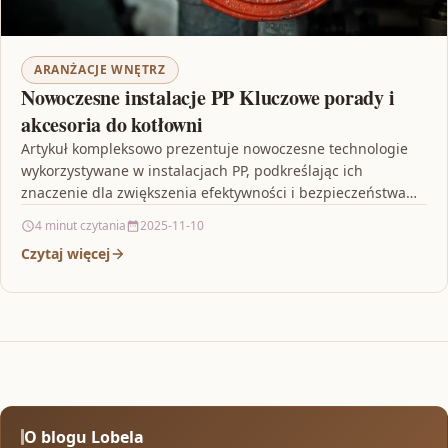
ARANŻACJE WNĘTRZ
Nowoczesne instalacje PP Kluczowe porady i
akcesoria do kotłowni
Artykuł kompleksowo prezentuje nowoczesne technologie
wykorzystywane w instalacjach PP, podkreślając ich
znaczenie dla zwiększenia efektywności i bezpieczeństwa
systemów grzewczych. Omawiane są innowacyjne akcesoria,
4 minut czytania
2025-11-10
takie…
Czytaj więcej
O blogu Lobela