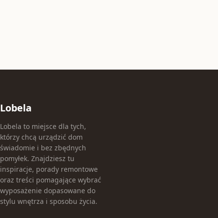
Lobela
Lobela to miejsce dla tych,
którzy chcą urządzić dom
świadomie i bez zbędnych
pomyłek. Znajdziesz tu
inspiracje, porady remontowe
oraz treści pomagające wybrać
wyposażenie dopasowane do
stylu wnętrza i sposobu życia.