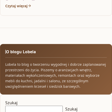
Czytaj więcej
O blogu Lobela
Lobela to blog o tworzeniu wygodnej i dobrze zaplanowanej
przestrzeni do życia. Piszemy o aranżacjach wnętrz,
materiałach wykończeniowych, remontach oraz wyborze
mebli do kuchni, jadalni i salonu, ze szczególnym
uwzględnieniem krzeseł i siedzisk barowych.
Szukaj
Szukaj