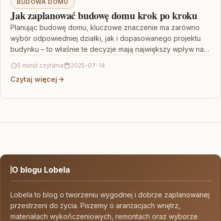
BUDOWA DOMU
Jak zaplanować budowę domu krok po kroku
Planując budowę domu, kluczowe znaczenie ma zarówno
wybór odpowiedniej działki, jak i dopasowanego projektu
budynku – to właśnie te decyzje mają największy wpływ na…
5 minut czytania
2025-07-14
Czytaj więcej
O blogu Lobela
Lobela to blog o tworzeniu wygodnej i dobrze zaplanowanej
przestrzeni do życia. Piszemy o aranżacjach wnętrz,
materiałach wykończeniowych, remontach oraz wyborze