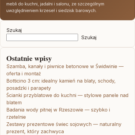
mebli do kuchni, jadalni i salonu, ze szczególnym
uwzględnieniem krzeseł i siedzisk barowych.
Szukaj
Szukaj
Ostatnie wpisy
Szamba, kanały i piwnice betonowe w Świdwinie —
oferta i montaż
Botticino 3 cm: idealny kamień na blaty, schody,
posadzki i parapety
Ścianki przyblatowe do kuchni — stylowe panele nad
blatem
Badania wody pitnej w Rzeszowie — szybko i
rzetelnie
Zestawy prezentowe świec sojowych — naturalny
prezent, który zachwyca