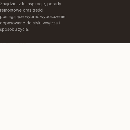
Znajdziesz tu inspiracje, porady
remontowe oraz treści
pomagające wybrać wyposażenie
dopasowane do stylu wnętrza i
sposobu życia.
KATEGORIE
Aranżacje Wnętrz
Budowa Domu
Hokery
Inspiracje Remontowe
Krzesła
TEMATY
Krzesła barowe